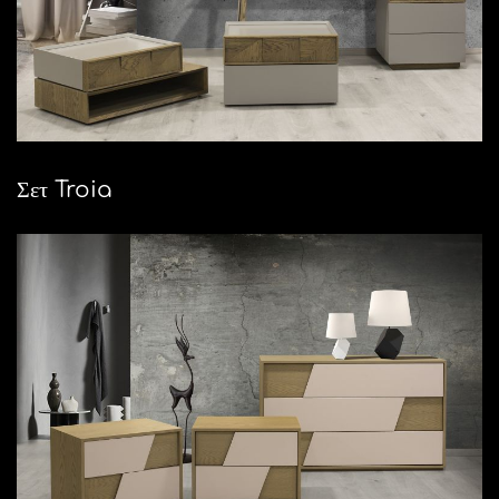
Σετ Troia