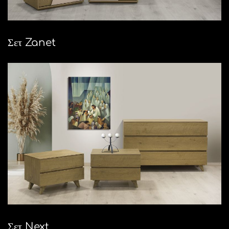
Σετ Zanet
Σετ Next