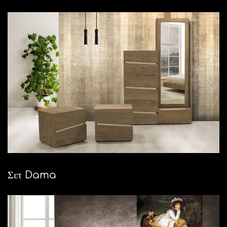
Σετ Dama