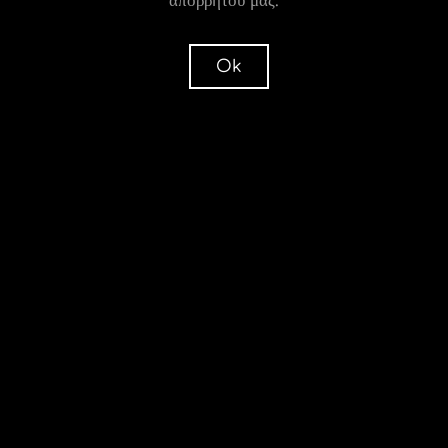
απορρήτου μας.
Το μοντέλο Αθηνά
Ok