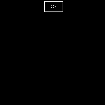
Το μοντέλο Martina,
Ok