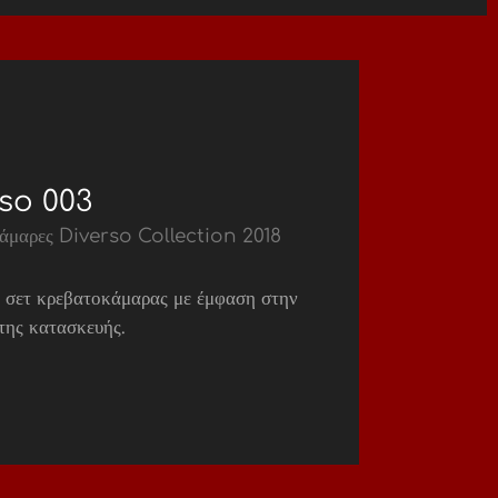
so 003
άμαρες Diverso Collection 2018
 σετ κρεβατοκάμαρας με έμφαση στην
της κατασκευής.