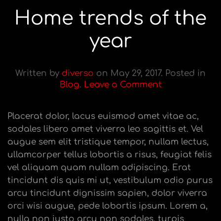
Home trends of the
year
Written by
diverso
on
May 29, 2017
. Posted in
Blog
.
Leave a Comment
Placerat dolor, lacus euismod amet vitae ac,
sodales libero amet viverra leo sagittis et. Vel
augue sem elit tristique tempor, nullam lectus,
ullamcorper tellus lobortis a risus, feugiat felis
vel aliquam quam nullam adipiscing. Erat
tincidunt dis quis mi ut, vestibulum odio purus
arcu tincidunt dignissim sapien, dolor viverra
orci wisi augue, pede lobortis ipsum. Lorem a,
nulla non justo arcu non sodales, turpis